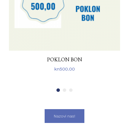
POKLON BON
kn
500.00
Nazovi nas!