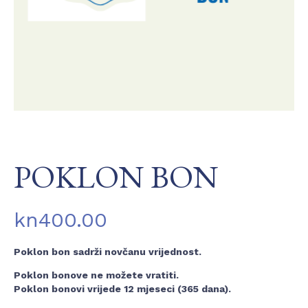
POKLON BON
kn
400.00
Poklon bon sadrži novčanu vrijednost.
Poklon bonove ne možete vratiti.
Poklon bonovi vrijede 12 mjeseci (365 dana).